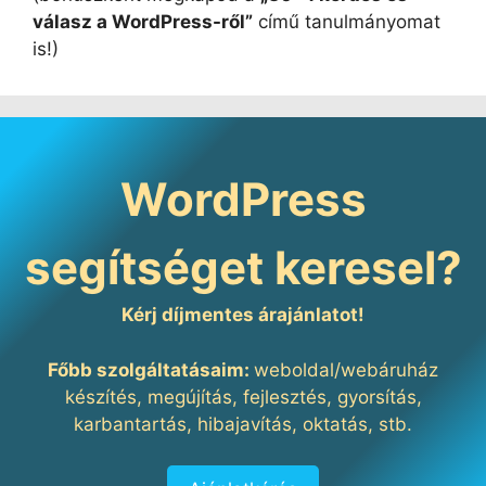
válasz a WordPress-ről”
című tanulmányomat
is!)
WordPress
segítséget keresel?
Kérj díjmentes árajánlatot!
Főbb szolgáltatásaim:
weboldal/webáruház
készítés, megújítás, fejlesztés, gyorsítás,
karbantartás, hibajavítás, oktatás, stb.