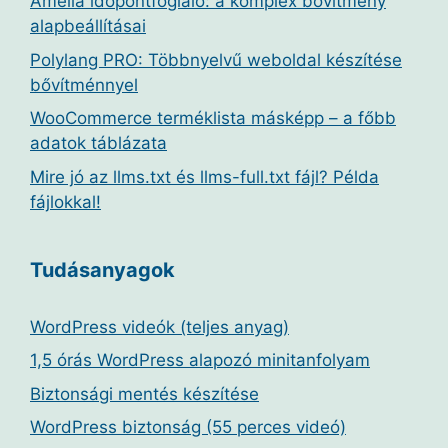
Amelia időpontfoglaló: a komplex bővítmény
alapbeállításai
Polylang PRO: Többnyelvű weboldal készítése
bővítménnyel
WooCommerce terméklista másképp – a főbb
adatok táblázata
Mire jó az llms.txt és llms-full.txt fájl? Példa
fájlokkal!
Tudásanyagok
WordPress videók (teljes anyag)
1,5 órás WordPress alapozó minitanfolyam
Biztonsági mentés készítése
WordPress biztonság (55 perces videó)