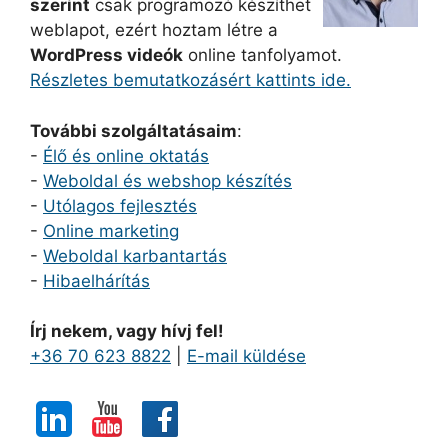
szerint
csak programozó készíthet
weblapot, ezért hoztam létre a
WordPress videók
online tanfolyamot.
Részletes bemutatkozásért kattints ide.
További szolgáltatásaim
:
-
Élő és online oktatás
-
Weboldal és webshop készítés
-
Utólagos fejlesztés
-
Online marketing
-
Weboldal karbantartás
-
Hibaelhárítás
Írj nekem, vagy hívj fel!
+36 70 623 8822
|
E-mail küldése