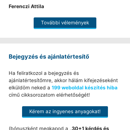
Ferenczi Attila
További vélemények
Bejegyzés és ajánlatértesítő
Ha feliratkozol a bejegyzés és
ajánlatértesítőmre, akkor hálám kifejezéseként
elküldöm neked a
199 weboldal készítés hiba
című cikksorozatom elérhetőségét!
Kérem az ingyenes anyagokat!
(bónuszként megkapod a
„30+1 kérdés és