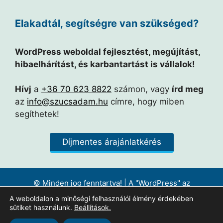
Elakadtál, segítségre van szükséged?
WordPress weboldal fejlesztést, megújítást,
hibaelhárítást, és karbantartást is vállalok!
Hívj
a
+36 70 623 8822
számon, vagy
írd meg
az
info@szucsadam.hu
címre, hogy miben
segíthetek!
Díjmentes árajánlatkérés
© Minden jog fenntartva! | A "WordPress" az
Automattic Inc. bejegyzett védjegye. |
Ikonok forrása
A weboldalon a minőségi felhasználói élmény érdekében
Adatkezelési tájékoztató
|
Impresszum
|
Felhasználói
sütiket használunk.
Beállítások.
Szerződés
|
Megjelenési időpontok