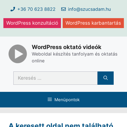
Kilépés
+36 70 623 8822
info@szucsadam.hu
a
tartalomba
WordPress konzultáció
WordPress karbantartás
WordPress oktató videók
Weboldal készítés tanfolyam és oktatás
online
Keresés:
Menüpontok
A keresett oldal nem található.