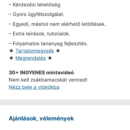
– Kérdezési lehetőség.
– Gyors ügyfélszolgálat.
– Egyedi, máshol nem elérhető letöltések.
– Extra leírások, tutorialok.
– Folyamatos tananyag fejlesztés.
★
Tartalomjegyzék
★
★
Megrendelés
★
30+ INGYENES mintavideó
Nem kell zsákbamacskát venned!
Nézz bele a videókba
Ajánlások, vélemények