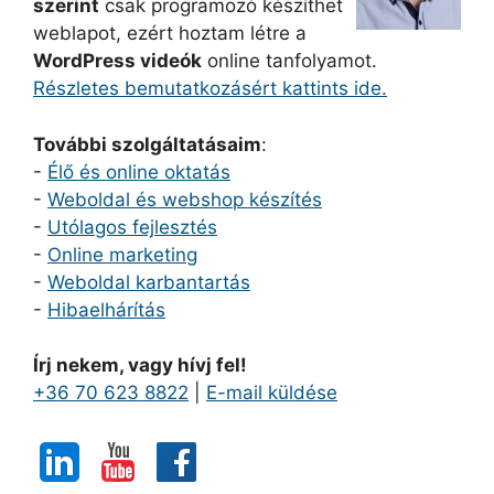
szerint
csak programozó készíthet
weblapot, ezért hoztam létre a
WordPress videók
online tanfolyamot.
Részletes bemutatkozásért kattints ide.
További szolgáltatásaim
:
-
Élő és online oktatás
-
Weboldal és webshop készítés
-
Utólagos fejlesztés
-
Online marketing
-
Weboldal karbantartás
-
Hibaelhárítás
Írj nekem, vagy hívj fel!
+36 70 623 8822
|
E-mail küldése