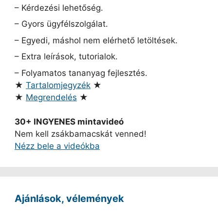
– Kérdezési lehetőség.
– Gyors ügyfélszolgálat.
– Egyedi, máshol nem elérhető letöltések.
– Extra leírások, tutorialok.
– Folyamatos tananyag fejlesztés.
★
Tartalomjegyzék
★
★
Megrendelés
★
30+ INGYENES mintavideó
Nem kell zsákbamacskát venned!
Nézz bele a videókba
Ajánlások, vélemények