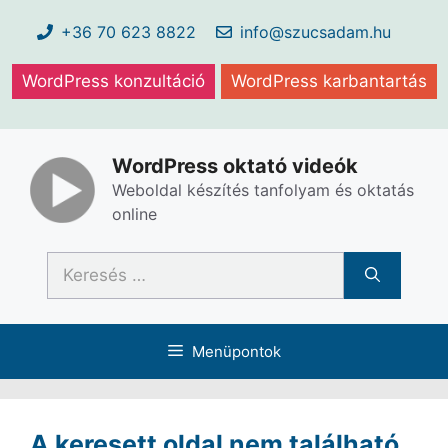
Kilépés
+36 70 623 8822
info@szucsadam.hu
a
tartalomba
WordPress konzultáció
WordPress karbantartás
WordPress oktató videók
Weboldal készítés tanfolyam és oktatás
online
Keresés:
Menüpontok
A keresett oldal nem található.