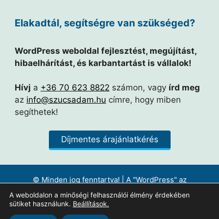
Elakadtál, segítségre van szükséged?
WordPress weboldal fejlesztést, megújítást,
hibaelhárítást, és karbantartást is vállalok!
Hívj
a
+36 70 623 8822
számon, vagy
írd meg
az
info@szucsadam.hu
címre, hogy miben
segíthetek!
Díjmentes árajánlatkérés
© Minden jog fenntartva! | A "WordPress" az
Automattic Inc. bejegyzett védjegye. |
Ikonok forrása
A weboldalon a minőségi felhasználói élmény érdekében
Adatkezelési tájékoztató
|
Impresszum
|
Felhasználói
sütiket használunk.
Beállítások.
Szerződés
|
Megjelenési időpontok