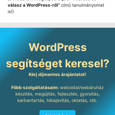
válasz a WordPress-ről”
című tanulmányomat
is!)
WordPress
segítséget keresel?
Kérj díjmentes árajánlatot!
Főbb szolgáltatásaim:
weboldal/webáruház
készítés, megújítás, fejlesztés, gyorsítás,
karbantartás, hibajavítás, oktatás, stb.