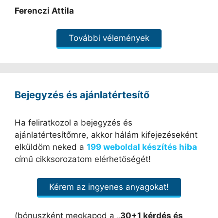
Ferenczi Attila
További vélemények
Bejegyzés és ajánlatértesítő
Ha feliratkozol a bejegyzés és
ajánlatértesítőmre, akkor hálám kifejezéseként
elküldöm neked a
199 weboldal készítés hiba
című cikksorozatom elérhetőségét!
Kérem az ingyenes anyagokat!
(bónuszként megkapod a
„30+1 kérdés és