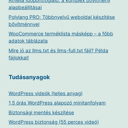
Amelia időpontfoglaló: a komplex bővítmény
alapbeállításai
Polylang PRO: Többnyelvű weboldal készítése
bővítménnyel
WooCommerce terméklista másképp – a főbb
adatok táblázata
Mire jó az llms.txt és llms-full.txt fájl? Példa
fájlokkal!
Tudásanyagok
WordPress videók (teljes anyag)
1,5 órás WordPress alapozó minitanfolyam
Biztonsági mentés készítése
WordPress biztonság (55 perces videó)