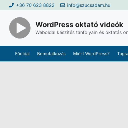
Kilépés
+36 70 623 8822
info@szucsadam.hu
a
tartalomba
WordPress oktató videók
Weboldal készítés tanfolyam és oktatás on
Főoldal
Bemutatkozás
Miért WordPress?
Tags