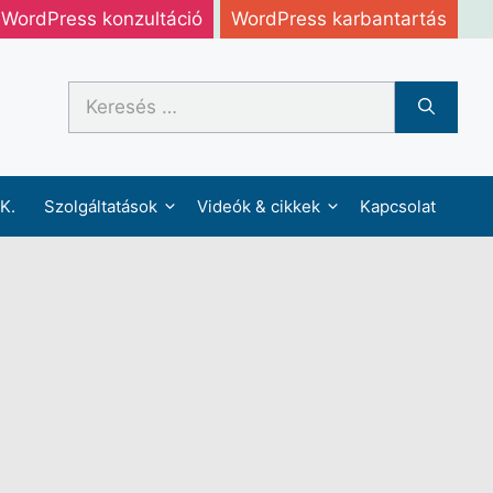
WordPress konzultáció
WordPress karbantartás
Keresés:
.K.
Szolgáltatások
Videók & cikkek
Kapcsolat