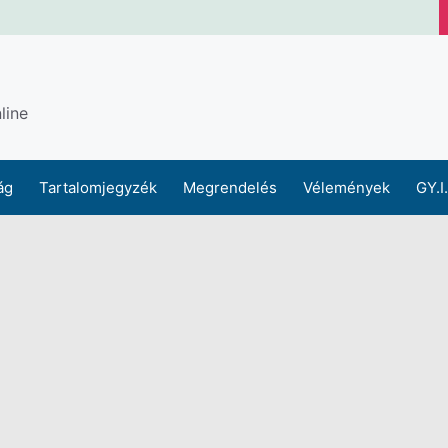
line
ág
Tartalomjegyzék
Megrendelés
Vélemények
GY.I