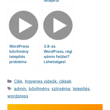
tetejéről
WordPress
3.8-as
bővítmény
WordPress, régi
telepítés
admin felület?
probléma
Lehetséges!
Kategória
Cikk
,
Ingyenes videók, cikkek
Címkék
admin
,
bővítmény
,
színséma
,
telepítés
,
wordpress