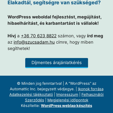
Elakadtál, segítségre van szükséged?
WordPress weboldal fejlesztést, megújítást,
hibaelhárítást, és karbantartást is vállalok!
Hívj
a
+36 70 623 8822
számon, vagy
írd meg
az
info@szucsadam.hu
címre, hogy miben
segíthetek!
Díjmentes árajánlatkérés
© Minden jog fenntartva! | A "WordPress" az
Automattic Inc. bejegyzett védjegye. |
Ikonok forrása
Adatkezelési tájékoztató
|
Impresszum
|
Felhasználói
Szerződés
|
Megjelenési időpontok
Készítette:
WordPress weblap készítés