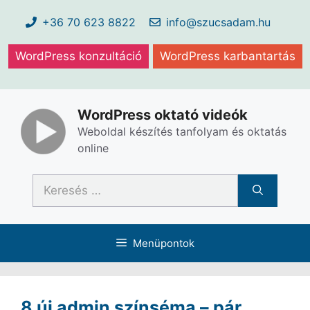
Kilépés
+36 70 623 8822
info@szucsadam.hu
a
tartalomba
WordPress konzultáció
WordPress karbantartás
WordPress oktató videók
Weboldal készítés tanfolyam és oktatás
online
Keresés:
Menüpontok
8 új admin színséma – pár