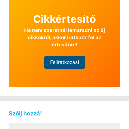
Cikkértesítő
Ha nem szeretnél lemaradni az új
cikkekről, akkor iratkozz fel az
értesítőre!
Feliratkozás!
Szólj hozzá!
Hozzászólás