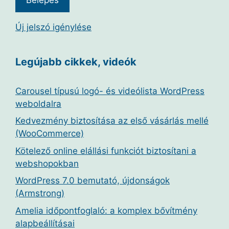
Új jelszó igénylése
Legújabb cikkek, videók
Carousel típusú logó- és videólista WordPress
weboldalra
Kedvezmény biztosítása az első vásárlás mellé
(WooCommerce)
Kötelező online elállási funkciót biztosítani a
webshopokban
WordPress 7.0 bemutató, újdonságok
(Armstrong)
Amelia időpontfoglaló: a komplex bővítmény
alapbeállításai