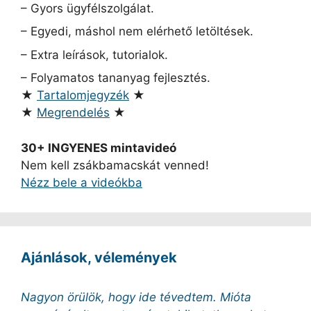
– Gyors ügyfélszolgálat.
– Egyedi, máshol nem elérhető letöltések.
– Extra leírások, tutorialok.
– Folyamatos tananyag fejlesztés.
★
Tartalomjegyzék
★
★
Megrendelés
★
30+ INGYENES mintavideó
Nem kell zsákbamacskát venned!
Nézz bele a videókba
Ajánlások, vélemények
Nagyon örülök, hogy ide tévedtem. Mióta