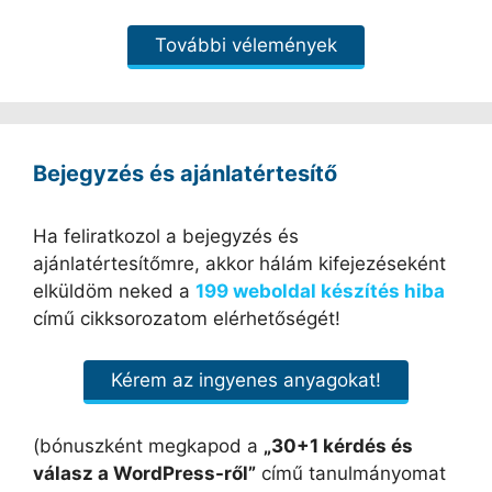
További vélemények
Bejegyzés és ajánlatértesítő
Ha feliratkozol a bejegyzés és
ajánlatértesítőmre, akkor hálám kifejezéseként
elküldöm neked a
199 weboldal készítés hiba
című cikksorozatom elérhetőségét!
Kérem az ingyenes anyagokat!
(bónuszként megkapod a
„30+1 kérdés és
válasz a WordPress-ről”
című tanulmányomat